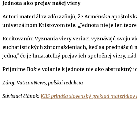
Jednota ako prejav našej viery
Autori materiálov zdôrazňujú, že Arménska apoštolská
univerzálnom Kristovom tele. „Jednota nie je len teoret
Recitovaním Vyznania viery veriaci vyznávajú svoju vie
eucharistických zhromaždeniach, keď sa prednášajú mod
jedna,“ čo je hmatateľný prejav ich spoločnej viery, nád
Prijmime Božie volanie k jednote nie ako abstraktný ide
Zdroj: VaticanNews, poľská redakcia
Súvisiaci článok:
KBS prináša slovenský preklad materiálov