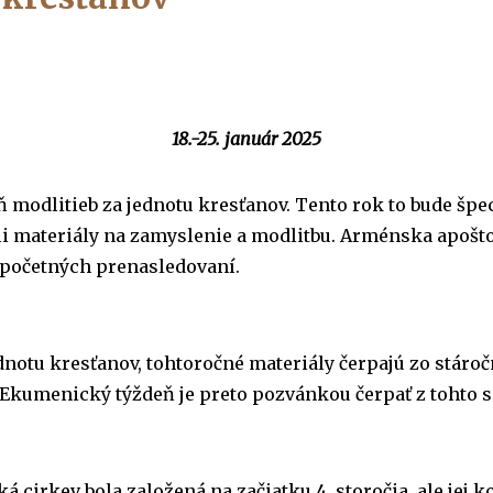
18.-25. január 2025
modlitieb za jednotu kresťanov. Tento rok to bude špec
li materiály na zamyslenie a modlitbu. Arménska apošto
d početných prenasledovaní.
notu kresťanov, tohtoročné materiály čerpajú zo stároč
. Ekumenický týždeň je preto pozvánkou čerpať z tohto
cirkev bola založená na začiatku 4. storočia, ale jej k