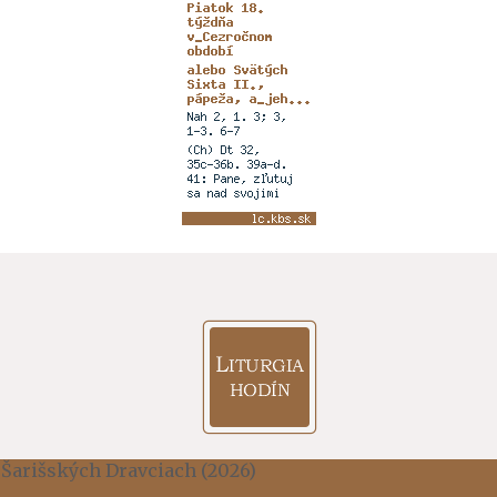
 Šarišských Dravciach (2026)