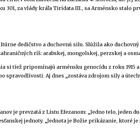
01, za vlády kráľa Tiridata III., sa Arménsko stalo prv
túrne dedičstvo a duchovnú silu. Slúžila ako duchovn
 zahraničných ríš: arabskej, mongolskej, perzskej a os
 si tiež pripomínajú arménsku genocídu z roku 1915 a 
po spravodlivosti. Aj dnes „zostáva zdrojom sily a útec
ov je prevzatá z Listu Efezanom: „Jedno telo, jeden du
sťanskej jednoty. „Jednota je Božie prikázanie, ktoré je