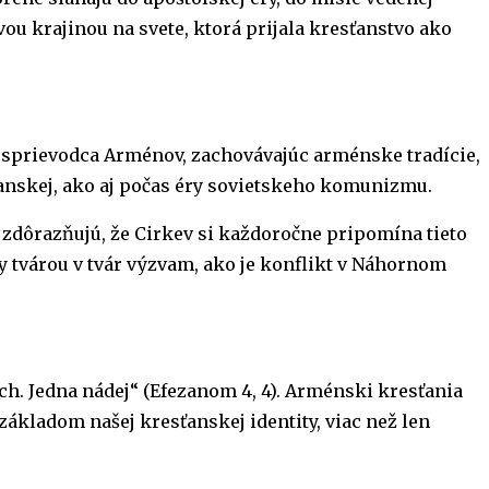
ou krajinou na svete, ktorá prijala kresťanstvo ako
ý sprievodca Arménov, zachovávajúc arménske tradície,
manskej, ako aj počas éry sovietskeho komunizmu.
zdôrazňujú, že Cirkev si každoročne pripomína tieto
hy tvárou v tvár výzvam, ako je konflikt v Náhornom
ch. Jedna nádej“ (Efezanom 4, 4). Arménski kresťania
 základom našej kresťanskej identity, viac než len