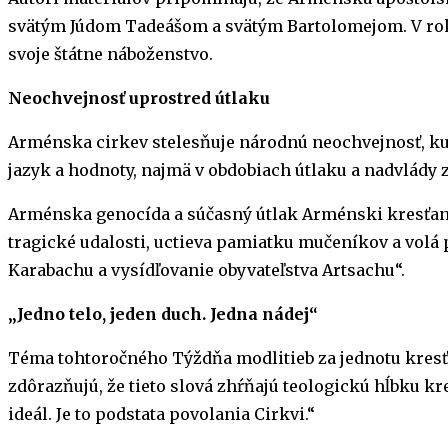
svätým Júdom Tadeášom a svätým Bartolomejom. V roku 3
svoje štátne náboženstvo.
Neochvejnosť uprostred útlaku
Arménska cirkev stelesňuje národnú neochvejnosť, kul
jazyk a hodnoty, najmä v obdobiach útlaku a nadvlády
Arménska genocída a súčasný útlak Arménski kresťania
tragické udalosti, uctieva pamiatku mučeníkov a volá 
Karabachu a vysídľovanie obyvateľstva Artsachu“.
„Jedno telo, jeden duch. Jedna nádej“
Téma tohtoročného Týždňa modlitieb za jednotu kresťan
zdôrazňujú, že tieto slová zhŕňajú teologickú hĺbku kre
ideál. Je to podstata povolania Cirkvi.“