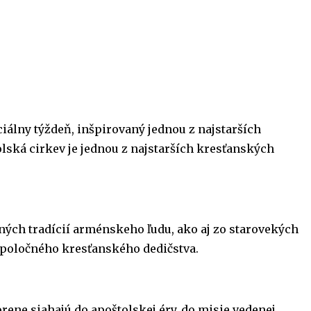
iálny týždeň, inšpirovaný jednou z najstarších
lská cirkev je jednou z najstarších kresťanských
ných tradícií arménskeho ľudu, ako aj zo starovekých
 spoločného kresťanského dedičstva.
orene siahajú do apoštolskej éry, do misie vedenej