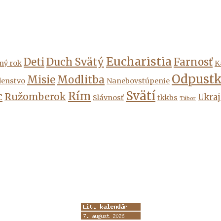
Eucharistia
Deti
Duch Svätý
Farnosť
ný rok
K
Odpust
Misie
Modlitba
denstvo
Nanebovstúpenie
Svätí
Rím
c
Ružomberok
Ukraj
Slávnosť
tkkbs
Tábor