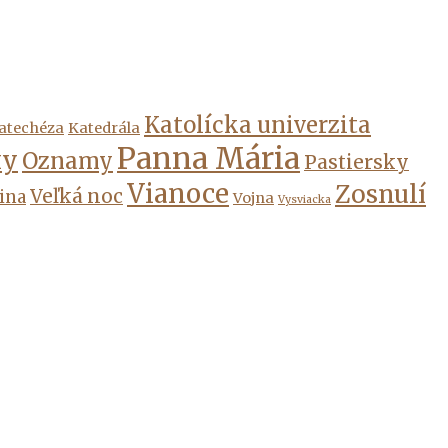
Katolícka univerzita
atechéza
Katedrála
Panna Mária
ky
Oznamy
Pastiersky
Vianoce
Zosnulí
Veľká noc
ina
Vojna
Vysviacka