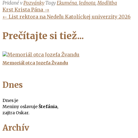
Pridané v
Pozvánky
Tagy
Ekuména
,
Jednota
,
Modlitba
Navigácia
Krst Krista Pána
→
v
←
List rektora na Nedeľu Katolíckej univerzity 2026
článkoch
Prečítajte si tiež...
Memoriál otca Jozefa Žvandu
Dnes
Dnes je
Meniny oslavuje
Štefánia
,
zajtra
Oskar.
Archív