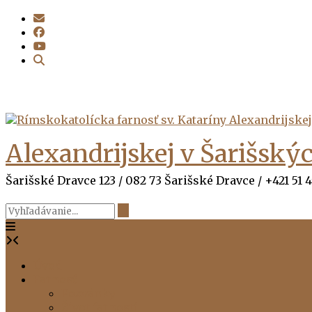
Prejsť
na
obsah
Alexandrijskej v Šarišský
Šarišské Dravce 123 / 082 73 Šarišské Dravce / +421 51
Úvod
Farnosť
Pozvánky
Život farnosti