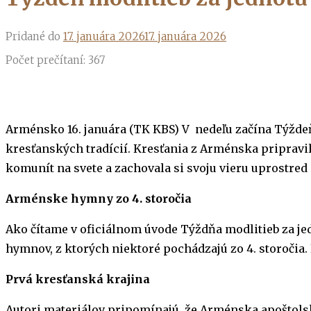
Pridané do
17. januára 2026
17. januára 2026
Počet prečítaní:
367
Arménsko 16. januára (TK KBS) V nedeľu začína Týždeň 
kresťanských tradícií. Kresťania z Arménska pripravi
komunít na svete a zachovala si svoju vieru uprostre
Arménske hymny zo 4. storočia
Ako čítame v oficiálnom úvode Týždňa modlitieb za jed
hymnov, z ktorých niektoré pochádzajú zo 4. storočia
Prvá kresťanská krajina
Autori materiálov pripomínajú, že Arménska apoštolská 