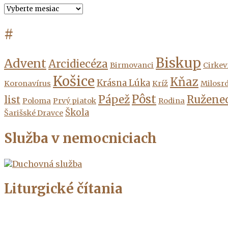
Archív
#
Biskup
Advent
Arcidiecéza
Birmovanci
Cirkev
Košice
Kňaz
Krásna Lúka
Koronavírus
Kríž
Milosr
Pôst
Pápež
Ružene
list
Poloma
Prvý piatok
Rodina
Škola
Šarišské Dravce
Služba v nemocniciach
Liturgické čítania