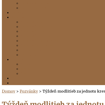
Farské slávnosti
Patrón farnosti
Farské oznamy
Sviatosti
Sviatosť krstu
Sviatosť pokánia
Sviatosť Oltárna
Sviatosť birmovania
Sviatosť manželstva
Sviatosť kňazstva
Pomazanie chorých
Pohreby
Zamyslenia
Slávenia
www…
Svätí
GDPR
Kontakt
Domov
>
Pozvánky
>
Týždeň modlitieb za jednotu kre
Týždeň modlitieb za jednotu