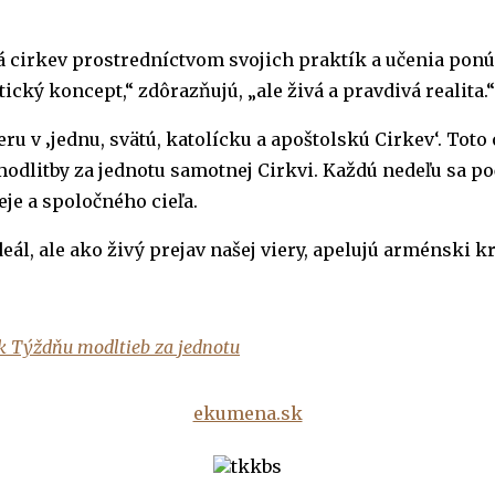
 cirkev prostredníctvom svojich praktík a učenia ponú
ický koncept,“ zdôrazňujú, „ale živá a pravdivá realita.“
ru v ‚jednu, svätú, katolícku a apoštolskú Cirkev‘. Toto
litby za jednotu samotnej Cirkvi. Každú nedeľu sa počas
eje a spoločného cieľa.
ál, ale ako živý prejav našej viery, apelujú arménski kr
 k Týždňu modltieb za jednotu
ekumena.sk