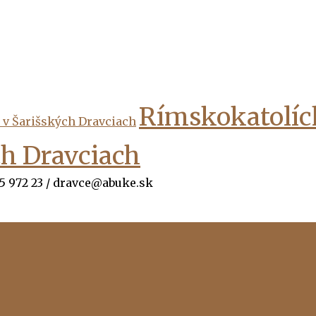
Rímskokatolíck
ch Dravciach
 45 972 23 / dravce@abuke.sk