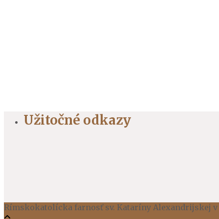
Užitočné odkazy
Rímskokatolícka farnosť sv. Kataríny Alexandrijskej v