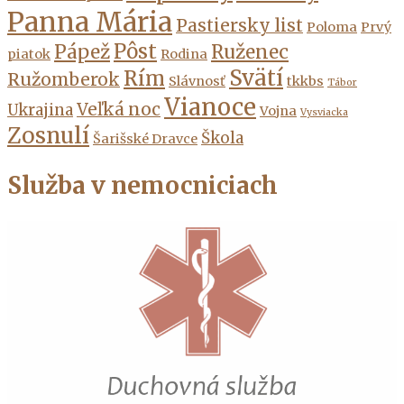
Panna Mária
Pastiersky list
Poloma
Prvý
Pôst
Pápež
Ruženec
piatok
Rodina
Svätí
Rím
Ružomberok
Slávnosť
tkkbs
Tábor
Vianoce
Veľká noc
Ukrajina
Vojna
Vysviacka
Zosnulí
Škola
Šarišské Dravce
Služba v nemocniciach