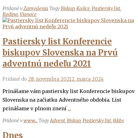
Pridané v
Zamyslenia
Tagy
Biskup
,
Košice
,
Pastiersky list
,
Rodina
,
Vianoce
Pastiersky list Konferencie
biskupov Slovenska na Prvú
adventnú nedeľu 2021
Pridané do
28. novembra 2021
2. marca 2024
Prinášame vám pastiersky list Konferencie biskupov
Slovenska na začiatku Adventného obdobia. List
prinášame v plnom znení
...
Pridané v
www...
Tagy
Advent
,
Biskup
,
Pastiersky list
,
tkkbs
Dnes