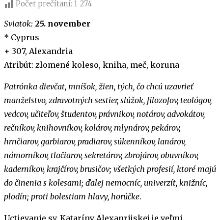
Počet prečítaní:
1 274
Sviatok:
25. november
* Cyprus
+ 307, Alexandria
Atribút: zlomené koleso, kniha, meč, koruna
Patrónka dievčat, mníšok, žien, tých, čo chcú uzavrieť
manželstvo, zdravotných sestier, slúžok, filozofov, teológov,
vedcov, učiteľov, študentov, právnikov, notárov, advokátov,
rečníkov, knihovníkov, kolárov, mlynárov, pekárov,
hrnčiarov, garbiarov, pradiarov, súkenníkov, lanárov,
námorníkov, tlačiarov, sekretárov, zbrojárov, obuvníkov,
kaderníkov, krajčírov, brusičov; všetkých profesií, ktoré majú
do činenia s kolesami; ďalej nemocníc, univerzít, knižníc,
plodín; proti bolestiam hlavy, horúčke
.
Uctievanie sv. Kataríny Alexanrijskej je veľmi