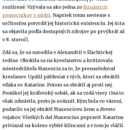
rozšírené. Vzývala sa ako jedna zo
štrnástich
pomocníkov v núdzi
. Napriek tomu nevieme s
určitosťou potvrdiť jej historickú existenciu. Jej úcta
sa objavila podľa dostupných zdrojov po prvýkrát až
v 8. storočí.
Zdá sa, že sa narodila v Alexandrii v šľachtickej
rodine. Obrátila sa na kresťanstvo a kritizovala
miestodržiteľa Maxencia za to, že prenasledoval
kresťanov. Upálil päťdesiat z tých, ktorí sa obrátili
vďaka sv. Kataríne. Potom sa obrátil aj proti nej.
Ponúkol jej kráľovský sobáš, ak sa vzdá viery. Ona to
však odmietla, preto ju uväznil. Kým bola vo väzení,
podarilo sa jej obrátiť Maxenciovu ženu a dvesto
vojakov. Všetkých dal Maxencius popraviť. Katarínu
priviazal na koleso vybité klincami a v tom ju vláčil.