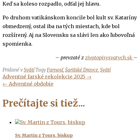
Keď sa koleso rozpadlo, odťal jej hlavu.
Po druhom vatikánskom koncile bol kult sv. Kataríny
obmedzený, ostal iba na tých miestach, kde bol
rozšírený. Aj na Slovensku sa slávi len ako ľubovoľná
spomienka.
– prevzaté z
zivotopisysvatych.sk
–
Pridané v
Svätí
Tagy
Farnosť
,
Šarišské Dravce
,
Svätí
Navigácia
Adventné farské rekolekcie 2025
→
v
←
Adventné obdobie
článkoch
Prečítajte si tiež...
Sv. Martin z Tours, biskup