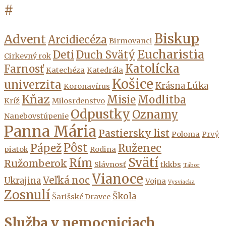
#
Biskup
Advent
Arcidiecéza
Birmovanci
Eucharistia
Deti
Duch Svätý
Cirkevný rok
Katolícka
Farnosť
Katechéza
Katedrála
Košice
univerzita
Krásna Lúka
Koronavírus
Kňaz
Misie
Modlitba
Kríž
Milosrdenstvo
Odpustky
Oznamy
Nanebovstúpenie
Panna Mária
Pastiersky list
Poloma
Prvý
Pôst
Pápež
Ruženec
piatok
Rodina
Svätí
Rím
Ružomberok
Slávnosť
tkkbs
Tábor
Vianoce
Veľká noc
Ukrajina
Vojna
Vysviacka
Zosnulí
Škola
Šarišské Dravce
Služba v nemocniciach