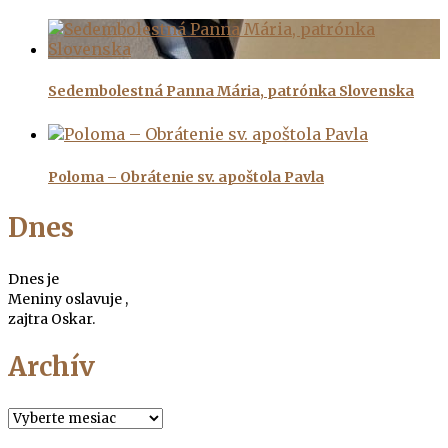
Sedembolestná Panna Mária, patrónka Slovenska
Poloma – Obrátenie sv. apoštola Pavla
Dnes
Dnes je
Meniny oslavuje
,
zajtra
Oskar.
Archív
Archív